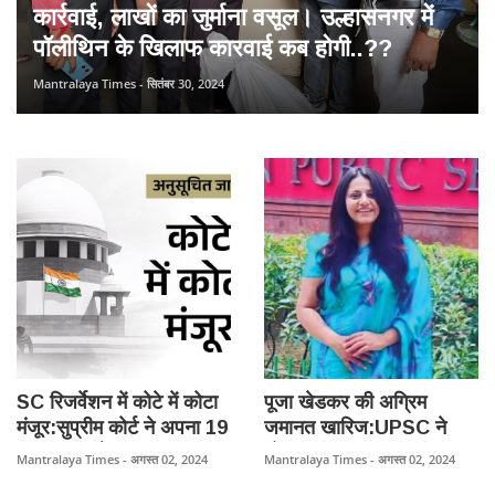
कार्रवाई, लाखों का जुर्माना वसूल। उल्हासनगर में
पॉलीथिन के खिलाफ कारवाई कब होगी..??
Mantralaya Times - सितंबर 30, 2024
SC रिजर्वेशन में कोटे में कोटा
पूजा खेडकर की अग्रिम
मंजूर:सुप्रीम कोर्ट ने अपना 19
जमानत खारिज:UPSC ने
साल पुराना फैसला पलटा,
धोखाधड़ी-जालसाजी की FIR
Mantralaya Times - अगस्त 02, 2024
Mantralaya Times - अगस्त 02, 2024
कहा- राज्य आरक्षण में सब
दर्ज कराई थी, एक दिन पहले