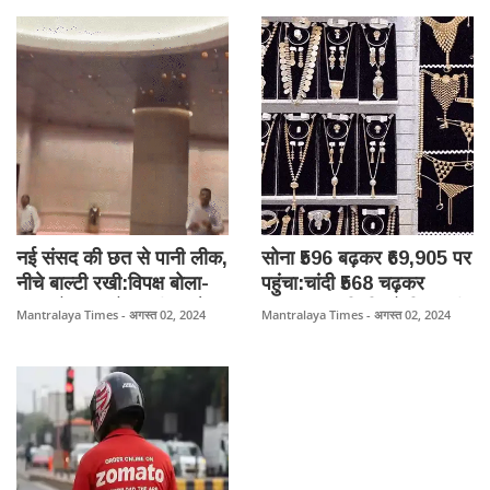
कैटेगरी बना सकते हैं
IAS सिलेक्शन भी रद्द किया
नई संसद की छत से पानी लीक,
सोना ₹596 बढ़कर ₹69,905 पर
नीचे बाल्टी रखी:विपक्ष बोला-
पहुंचा:चांदी ₹568 चढ़कर
संसद के बाहर पेपर लीक और
₹83,542 प्रति किलो बिक रही,
Mantralaya Times - अगस्त 02, 2024
Mantralaya Times - अगस्त 02, 2024
अंदर पानी लीक; लोकसभा
कैरेट के हिसाब से देखें गोल्ड
सचिवालय बोला- ठीक करा
की कीमत
लिया