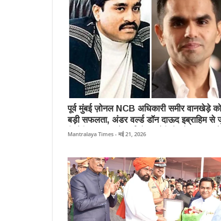
पूर्व मुंबई ज़ोनल NCB अधिकारी समीर वानखेड़े क
बड़ी सफलता, अंडर वर्ल्ड डॉन दाऊद इब्राहिम से जु
सिंथेटिक ड्रग्स नेटवर्क के आरोपियों को अदालत ने
Mantralaya Times - मई 21, 2026
दोषी माना।