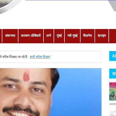
अंबरनाथ
कल्याण-डोंबिवली
ठाणे
मुंबई
नवी मुंबई
बिज़नेस
क्राइम
A
े संदेश दिखाए जा रहे हैं.
सभी संदेश दिखाएं
M
अगस्त