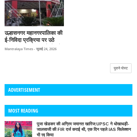
उल्हासनगर महानगरपालिका की
ई-निविदा प्रक्रिया पर उठे
सवाल, 26-26 लाख के टेंडरों
Mantralaya Times - जुलाई 24, 2026
में अनियमितता के आरोप।
पुराने पोस्ट
ADVERTISEMENT
MOST READING
पूजा खेडकर की अग्रिम जमानत खारिज:UPSC ने धोखाधड़ी-
जालसाजी की FIR दर्ज कराई थी, एक दिन पहले IAS सिलेक्शन
भी रद्द किया