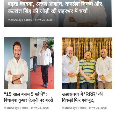
बढ़ता दबदबा, अरुण आशान, कमलेश निकम और
कलवंत सिंह की जोड़ी की शहरभर में चर्चा।
Mantralaya Times - अगस्त 08, 2026
“15 साल बनाम 5 महीने”:
उल्हासनगर में 'RRR' की
विधायक कुमार ऐलानी पर बरसे
तिकड़ी फिर एकजुट,
शिव सेना नेता कमलेश निकम,
राजेंद्रसिंह भुल्लर, राजेंद्र
Mantralaya Times - अगस्त 08, 2026
Mantralaya Times - अगस्त 06, 2026
विकास कार्यों को लेकर किया
चौधरी और रमेश चव्हाण के