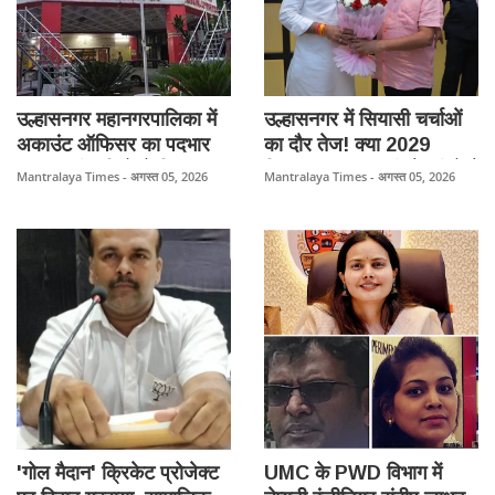
कर भुगतान पर तत्काल रोक
लगाने की मांग की।
उल्हासनगर महानगरपालिका में
उल्हासनगर में सियासी चर्चाओं
अकाउंट ऑफिसर का पदभार
का दौर तेज! क्या 2029
अटका, तीन दिनों से नितल
विधानसभा चुनाव की तैयारी में हैं
Mantralaya Times - अगस्त 05, 2026
Mantralaya Times - अगस्त 05, 2026
लव्हाले को नहीं मिला चार्ज;
शिवसेना नेता कमलेश निकम.?
प्रशासनिक प्रक्रिया पर उठे
सवाल।
'गोल मैदान' क्रिकेट प्रोजेक्ट
UMC के PWD विभाग में