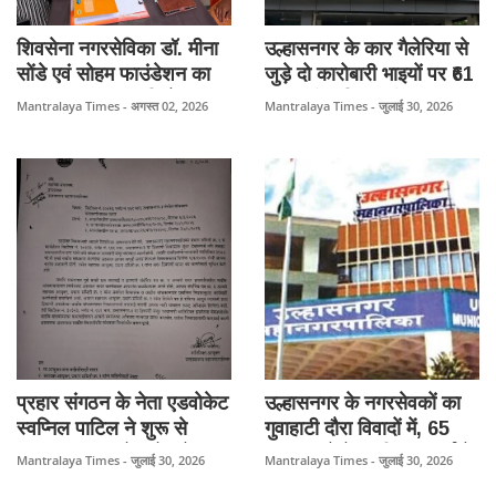
शिवसेना नगरसेविका डॉ. मीना
उल्हासनगर के कार गैलेरिया से
सोंडे एवं सोहम फाउंडेशन का
जुड़े दो कारोबारी भाइयों पर ₹61
अनूठा पहल, 'प्रकृति के साथ
लाख की कथित ठगी का मामला,
Mantralaya Times - अगस्त 02, 2026
Mantralaya Times - जुलाई 30, 2026
फ्रेंडशिप डे' पर 100 आशा
बदलापुर में केस दर्ज।
कार्यकर्ताओं को रेनकोट और
50 पौधों का वितरण।
प्रहार संगठन के नेता एडवोकेट
उल्हासनगर के नगरसेवकों का
स्वप्निल पाटिल ने शुरू से
गुवाहाटी दौरा विवादों में, 65
उठाया मामला, तोड़फोड़ के बाद
लाख रुपये के प्रशिक्षण खर्च के
Mantralaya Times - जुलाई 30, 2026
Mantralaya Times - जुलाई 30, 2026
दोबारा निर्माण कराने के आरोप;
साथ परिवारों के खर्च पर भी उठे