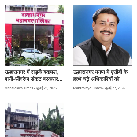
कई नगरसेवकों के विरोध के
सवाल.!
बावजूद कार्रवाई पर सवाल।
उल्हासनगर में सड़कें बदहाल,
उल्हासनगर मनपा में एसीबी के
पानी-सीवरेज संकट बरकरार...
हत्थे चढ़े अधिकारियों को
फिर भी नगरसेवकों का गुवाहाटी
प्रभारी पदों से हटाने की मांग,
Mantralaya Times - जुलाई 28, 2026
Mantralaya Times - जुलाई 27, 2026
दौरा! 65 लाख रुपये के
15 अगस्त से ठाणे कलेक्टर
प्रशिक्षण खर्च पर उठे सवाल।
कार्यालय पर आमरण अनशन
करेंगे शैलेश तिवारी।