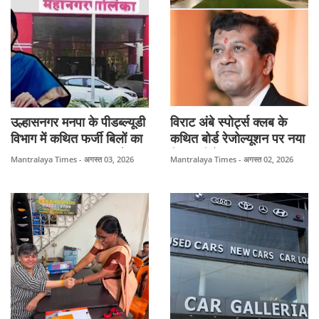
आय से अधिक संपत्ति के
आरोपों की SIT/ACB/ED से
स्वतंत्र जांच की मांग की।
उल्हासनगर मनपा के पीडब्ल्यूडी
विराट अंबे स्पोर्ट्स क्लब के
विभाग में कथित फर्जी बिलों का
कथित बोर्ड रेजोल्यूशन पर नया
मामला गरमाया, 'शंकर' और
विवाद, निदेशक तरुण
Mantralaya Times - अगस्त 03, 2026
Mantralaya Times - अगस्त 02, 2026
डिप्टी इंजीनियर संदीप जाधव
हिरानंदानी ने हस्ताक्षर बताए
की भूमिका पर उठे सवाल;
फर्जी; 29 मार्च 2025 की बैठक
कनेक्शन की निष्पक्ष जांच की
के अस्तित्व पर भी उठाए
मांग तेज।
सवाल।