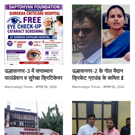
बड़ा दावा।
साथ आने से शिवसैनिकों में
उत्साह की नई लहर।
उल्हासनगर-3 में सप्तध्यान
उल्हासनगर-2 के गोल मैदान
फाउंडेशन व सुरेखा क्रिटिकेयर
क्रिकेट ग्राउंड के कथित ₹1
हॉस्पिटल का संयुक्त स्वास्थ्य
करोड़ के फर्जी बिल को लेकर
Mantralaya Times - अगस्त 06, 2026
Mantralaya Times - अगस्त 06, 2026
अभियान, निःशुल्क नेत्र जांच
विवाद गहराया। यूएमसी के
शिविर 7 अगस्त 2026 को।
पीडब्ल्यूडी विभाग के डिप्टी
इंजीनियर संदीप जाधव पर
कथित फर्जी बिल के उपर
हस्ताक्षर के आरोप लगे हैं।
नागरिकों ने यूएमसी आयुक्त
मनीषा आव्हाले से निष्पक्ष जांच