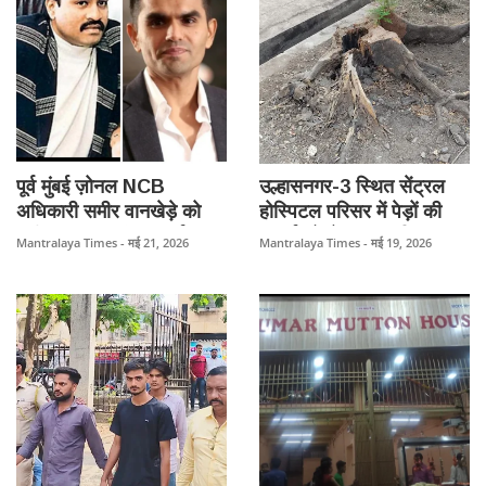
पूर्व मुंबई ज़ोनल NCB
उल्हासनगर-3 स्थित सेंट्रल
अधिकारी समीर वानखेड़े को
होस्पिटल परिसर में पेड़ों की
बड़ी सफलता, अंडर वर्ल्ड डॉन
कटाई को लेकर बड़ा विवाद,
Mantralaya Times - मई 21, 2026
Mantralaya Times - मई 19, 2026
दाऊद इब्राहिम से जुड़े
जांच और कार्रवाई की मांग
सिंथेटिक ड्रग्स नेटवर्क के
तेज।
आरोपियों को अदालत ने दोषी
माना।