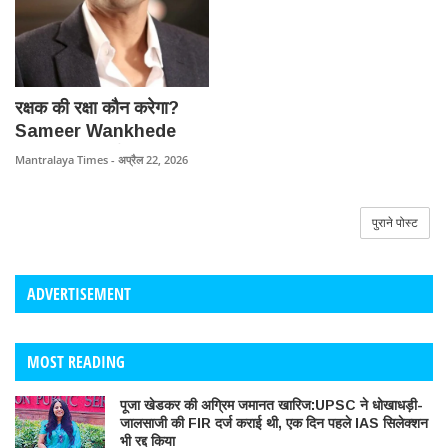
रक्षक की रक्षा कौन करेगा?
Sameer Wankhede
मामला बना राष्ट्रीय बहस —
Mantralaya Times - अप्रैल 22, 2026
ड्रग्स के खिलाफ कार्रवाई करने
वाले अधिकारियों की सुरक्षा पर
उठे सवाल।
पुराने पोस्ट
ADVERTISEMENT
MOST READING
पूजा खेडकर की अग्रिम जमानत खारिज:UPSC ने धोखाधड़ी-
जालसाजी की FIR दर्ज कराई थी, एक दिन पहले IAS सिलेक्शन
भी रद्द किया