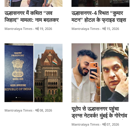
उल्हासनगर में कथित “लव
उल्हासनगर-4 स्थित “कुमार
जिहाद” मामला: नाम बदलकर
मटन” होटल के फ्राइड राइस
युवती से शादी करने का आरोप,
में लोहे की कील मिलने की
Mantralaya Times - मई 19, 2026
Mantralaya Times - मई 15, 2026
धर्म परिवर्तन और प्रताड़ना का
शिकायत, ग्राहक ने जताया
दावा।
विरोध।
यूरोप से उल्हासनगर पहुंचा
Mantralaya Times - मई 08, 2026
ड्रग्स नेटवर्क! मुंबई के गोरेगांव
नेस्को ड्रग्स केस की जांच में
Mantralaya Times - मई 07, 2026
सामने आए कई सनसनीखेज