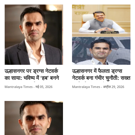
खुलासे।
उल्हासनगर पर ड्रग्स नेटवर्क
उल्हासनगर में फैलता ड्रग्स
का साया: भविष्य में ‘हब’ बनने
नेटवर्क बना गंभीर चुनौती: सख्त
की आशंका, आईआरएस
कार्रवाई की मांग तेज, IRS
Mantralaya Times - मई 05, 2026
Mantralaya Times - अप्रैल 29, 2026
अधिकारी Sameer
अधिकारी समीर वानखेड़े कर
Wankhede की सख्त
सकते हैं मुख्यमंत्री देवेंद्र
चेतावनी।
फडणवीस से मुलाकात।