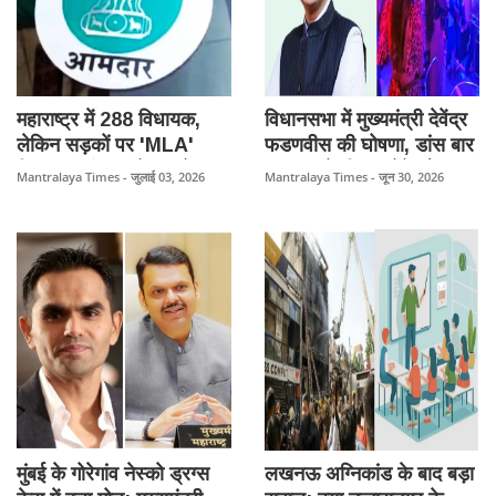
महाराष्ट्र में 288 विधायक,
विधानसभा में मुख्यमंत्री देवेंद्र
लेकिन सड़कों पर 'MLA'
फडणवीस की घोषणा, डांस बार
स्टिकर लगी हजारों-लाखों
संचालन के नियम होंगे और
Mantralaya Times - जुलाई 03, 2026
Mantralaya Times - जून 30, 2026
गाड़ियां! नियमों के पालन और
कड़े।
वीआईपी संस्कृति पर उठे गंभीर
सवाल।
मुंबई के गोरेगांव नेस्को ड्रग्स
लखनऊ अग्निकांड के बाद बड़ा