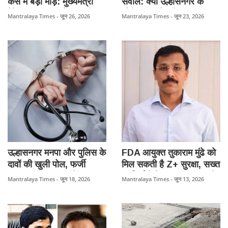
केस में बड़ा मोड़: मुख्यमंत्री
सवाल: क्या उल्हासनगर के
देवेंद्र फडणवीस से जल्द मिल
कोचिंग क्लासेस में भी मंडरा रहा
Mantralaya Times - जून 26, 2026
Mantralaya Times - जून 23, 2026
सकते हैं IRS अधिकारी समीर
है मौत का खतरा?
वानखेड़े, आरोपियों पर मकोका
लगाने की करेंगे मांग।
उल्हासनगर मनपा और पुलिस के
FDA आयुक्त तुकाराम मुंढे को
दावों की खुली पोल, फर्जी
मिल सकती है Z+ सुरक्षा, सख्त
डॉक्टर अब भी कर रहे इलाज।
कार्रवाईयों के बीच सुरक्षा बढ़ाने
Mantralaya Times - जून 18, 2026
Mantralaya Times - जून 13, 2026
पर मंथन।