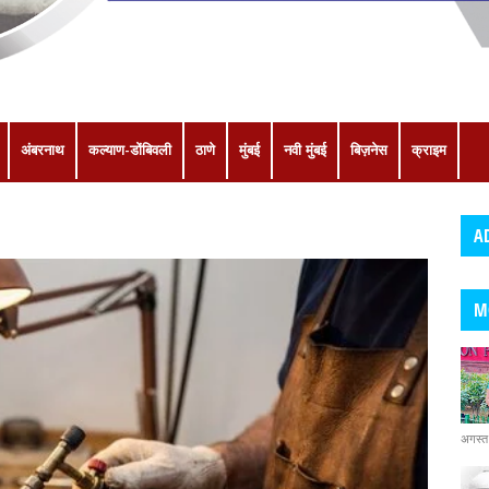
अंबरनाथ
कल्याण-डोंबिवली
ठाणे
मुंबई
नवी मुंबई
बिज़नेस
क्राइम
A
M
अगस्त